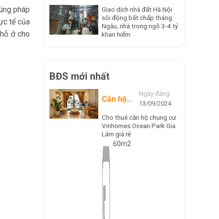
đúng pháp
Giao dịch nhà đất Hà Nội
sôi động bất chấp tháng
ực tế của
Ngâu, nhà trong ngõ 3-4 tỷ
chỗ ở cho
khan hiếm
BĐS mới nhất
Ngày đăng:
Căn hộ
13/09/2024
chung cư
Cho thuê căn hộ chung cư
Vinhomes Ocean Park Gia
Lâm giá rẻ
60m2