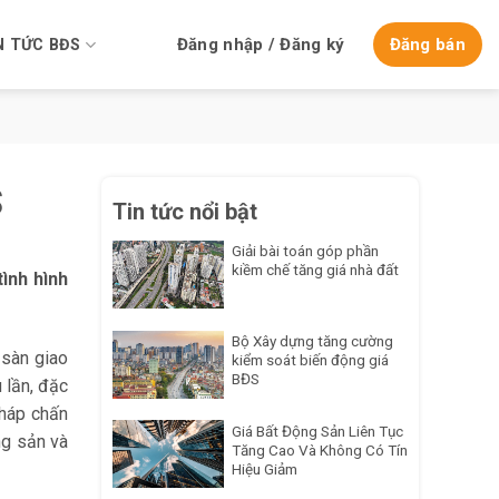
Đăng nhập / Đăng ký
Đăng bán
N TỨC BĐS
S
Tin tức nổi bật
Giải bài toán góp phần
kiềm chế tăng giá nhà đất
ình hình
Bộ Xây dựng tăng cường
 sàn giao
kiểm soát biến động giá
BĐS
 lần, đặc
pháp chấn
Giá Bất Động Sản Liên Tục
ng sản và
Tăng Cao Và Không Có Tín
Hiệu Giảm