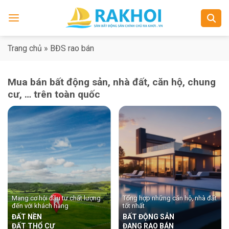
Skip
to
content
Trang chủ
»
BĐS rao bán
Mua bán bất động sản, nhà đất, căn hộ, chung
cư, … trên toàn quốc
Mang cơ hội đầu tư chất lượng
Tổng hợp những căn hộ, nhà đất
đến với khách hàng
tốt nhất
ĐẤT NỀN
BẤT ĐỘNG SẢN
ĐẤT THỔ CƯ
ĐANG RAO BÁN