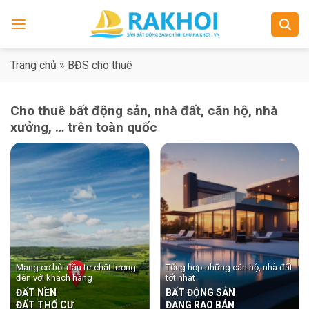
Skip
to
content
Trang chủ
»
BĐS cho thuê
Cho thuê bất động sản, nhà đất, căn hộ, nhà
xưởng, … trên toàn quốc
Mang cơ hội đầu tư chất lượng
Tổng hợp những căn hộ, nhà đất
đến với khách hàng
tốt nhất
ĐẤT NỀN
BẤT ĐỘNG SẢN
ĐẤT THỔ CƯ
ĐANG RAO BÁN