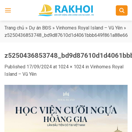
Skip
to
content
Trang chủ
»
Dự án BĐS
»
Vinhomes Royal Island – Vũ Yên
»
z5250436853748_bd9d87610d1d4061bbb649f861a88e66
z5250436853748_bd9d87610d1d4061bb
Published
17/09/2024
at
1024 × 1024
in
Vinhomes Royal
Island – Vũ Yên