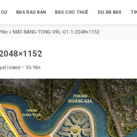
 CƯ
BĐS RAO BÁN
BĐS CHO THUÊ
DỰ ÁN BĐS
TI
 Yên
»
MAT-BANG-TONG-VRL-01-1-2048×1152
2048×1152
al Island – Vũ Yên