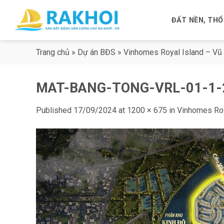
Skip
to
ĐẤT NỀN, THỔ
content
Trang chủ
»
Dự án BĐS
»
Vinhomes Royal Island – Vũ
MAT-BANG-TONG-VRL-01-1-
Published
17/09/2024
at
1200 × 675
in
Vinhomes Roy